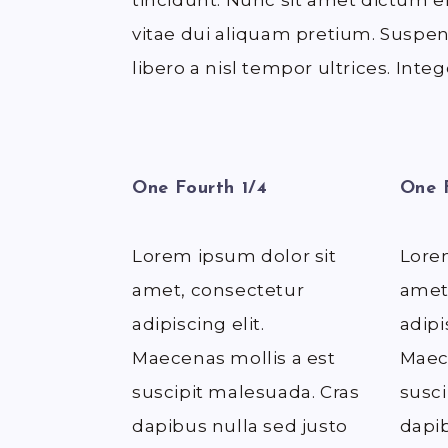
tincidunt. Nunc sit amet dictum er
vitae dui aliquam pretium. Suspen
libero a nisl tempor ultrices. Integ
One Fourth 1/4
One F
Lorem ipsum dolor sit
Lore
amet, consectetur
amet
adipiscing elit.
adipi
Maecenas mollis a est
Maece
suscipit malesuada. Cras
susci
dapibus nulla sed justo
dapib