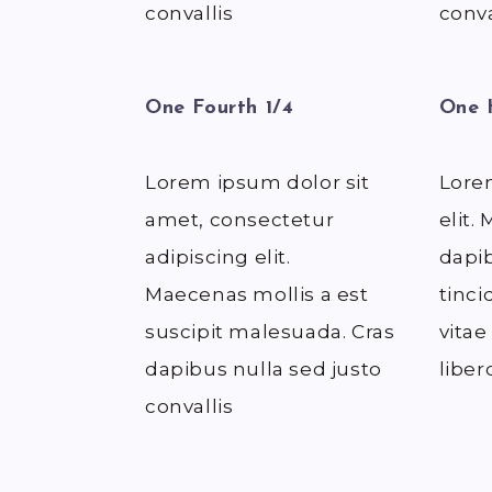
convallis
conva
One Fourth 1/4
One 
Lorem ipsum dolor sit
Lorem
amet, consectetur
elit.
adipiscing elit.
dapib
Maecenas mollis a est
tinci
suscipit malesuada. Cras
vitae
dapibus nulla sed justo
liber
convallis