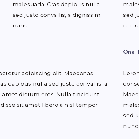
malesuada. Cras dapibus nulla
males
sed justo convallis, a dignissim
sed j
nunc
nunc
One T
ctetur adipiscing elit. Maecenas
Lorem
as dapibus nulla sed justo convallis, a
conse
t amet dictum eros. Nulla tincidunt
Maece
isse sit amet libero a nisl tempor
males
sed j
nunc