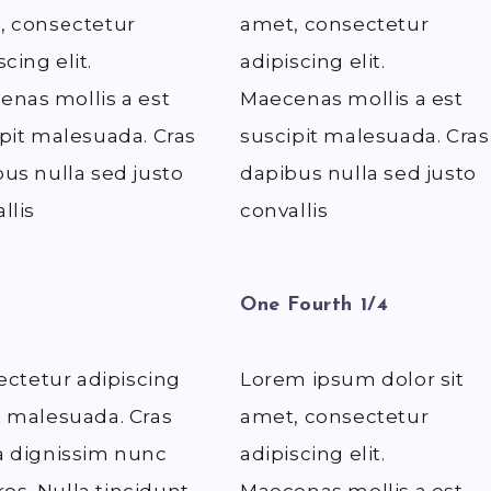
, consectetur
amet, consectetur
scing elit.
adipiscing elit.
nas mollis a est
Maecenas mollis a est
pit malesuada. Cras
suscipit malesuada. Cras
us nulla sed justo
dapibus nulla sed justo
llis
convallis
One Fourth 1/4
ectetur adipiscing
Lorem ipsum dolor sit
it malesuada. Cras
amet, consectetur
 a dignissim nunc
adipiscing elit.