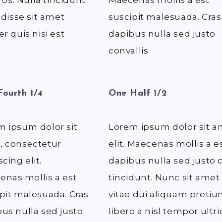
os. Nulla tincidunt
Maecenas mollis a est
disse sit amet
suscipit malesuada. Cras
er quis nisi est
dapibus nulla sed justo
convallis
ourth 1/4
One Half 1/2
m ipsum dolor sit
Lorem ipsum dolor sit a
, consectetur
elit. Maecenas mollis a e
scing elit.
dapibus nulla sed justo 
nas mollis a est
tincidunt. Nunc sit amet
pit malesuada. Cras
vitae dui aliquam pretiu
us nulla sed justo
libero a nisl tempor ultri