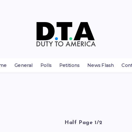
me
General
Polls
Petitions
News Flash
Con
Half Page 1/2