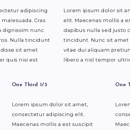
ectetur adipiscing
Lorem ipsum dolor sit a
it malesuada. Cras
elit. Maecenas mollis a e
 a dignissim nunc
dapibus nulla sed justo 
os. Nulla tincidunt
tincidunt. Nunc sit amet
disse sit amet
vitae dui aliquam pretiu
er quis nisi est
libero a nisl tempor ultri
One Third 1/3
One T
Lorem ipsum dolor sit amet,
Lorem
consectetur adipiscing elit.
conse
Maecenas mollis a est suscipit
Maece